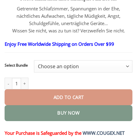
$30.95
through
Getrennte Schlafzimmer, Spannungen in der Ehe,
$73.95
nächtliches Aufwachen, tägliche Müdigkeit, Angst,
Schuldgefühle, unerträgliche Geräte…
Wissen Sie nicht, was zu tun ist? Verzweifeln Sie nicht.
Enjoy Free Worldwide Shipping on Orders Over $99
Select Bundle
Professionelles Anti-Schnarch-Gerät quantity
ADD TO CART
BUY NOW
Your Purchase is Safeguarded by the
WWW.COUGEX.NET