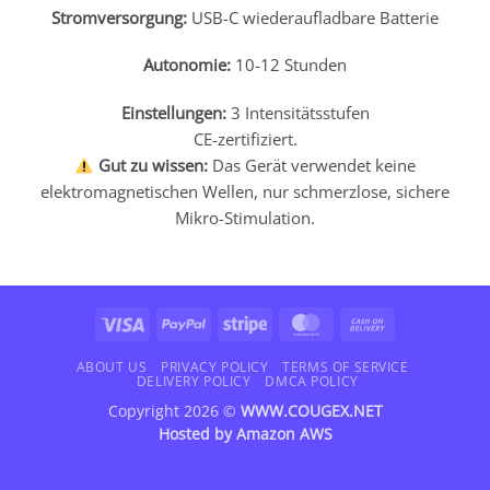
Stromversorgung:
USB-C wiederaufladbare Batterie
Autonomie:
10-12 Stunden
Einstellungen:
3 Intensitätsstufen
CE-zertifiziert.
Gut zu wissen:
Das Gerät verwendet keine
elektromagnetischen Wellen, nur schmerzlose, sichere
Mikro-Stimulation.
Visa
PayPal
Stripe
MasterCard
Cash
On
Delivery
ABOUT US
PRIVACY POLICY
TERMS OF SERVICE
DELIVERY POLICY
DMCA POLICY
Copyright 2026 ©
WWW.COUGEX.NET
Hosted by
Amazon AWS