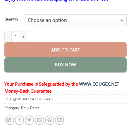
$26.95
through
$44.95
Quantity
AgriCoreX 2in1 Power-Formel Herbizid quantity
ADD TO CART
BUY NOW
Your Purchase is Safeguarded by the
WWW.COUGEX.NET
Money-Back Guarantee
SKU:
gJcWi-4077-4222832416
Category:
Daily Deals