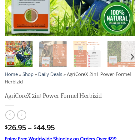
Home
»
Shop
»
Daily Deals
»
AgriCoreX 2in1 Power-Formel
Herbizid
AgriCoreX 2in1 Power-Formel Herbizid
Price
26.95
–
44.95
$
$
range:
Enjoy Free Worldwide Shipping on Orders Over $99