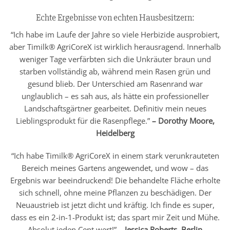
Echte Ergebnisse von echten Hausbesitzern:
“Ich habe im Laufe der Jahre so viele Herbizide ausprobiert,
aber Timilk® AgriCoreX ist wirklich herausragend. Innerhalb
weniger Tage verfärbten sich die Unkräuter braun und
starben vollständig ab, während mein Rasen grün und
gesund blieb. Der Unterschied am Rasenrand war
unglaublich – es sah aus, als hätte ein professioneller
Landschaftsgärtner gearbeitet. Definitiv mein neues
Lieblingsprodukt für die Rasenpflege.”
– Dorothy Moore,
Heidelberg
“Ich habe Timilk® AgriCoreX in einem stark verunkrauteten
Bereich meines Gartens angewendet, und wow – das
Ergebnis war beeindruckend! Die behandelte Fläche erholte
sich schnell, ohne meine Pflanzen zu beschädigen. Der
Neuaustrieb ist jetzt dicht und kräftig. Ich finde es super,
dass es ein 2-in-1-Produkt ist; das spart mir Zeit und Mühe.
Absolut jeden Cent wert!”
– Jessica Roberts, Berlin