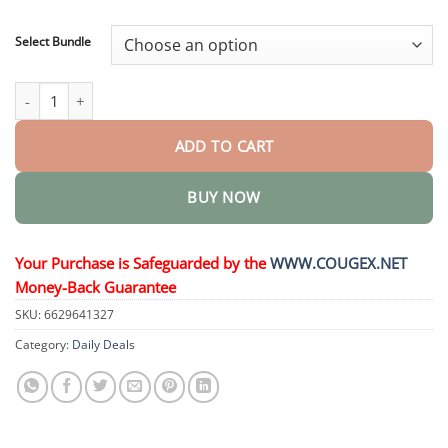
through
$48.95
Select Bundle
𝐂𝐚́𝐩𝐬𝐮𝐥𝐚𝐬 𝐝𝐞 𝐑𝐞𝐧𝐝𝐢𝐦𝐢𝐞𝐧𝐭𝐨 𝐆𝐨𝐥𝐝 quantity
ADD TO CART
BUY NOW
Your Purchase is Safeguarded by the
WWW.COUGEX.NET
Money-Back Guarantee
SKU:
6629641327
Category:
Daily Deals