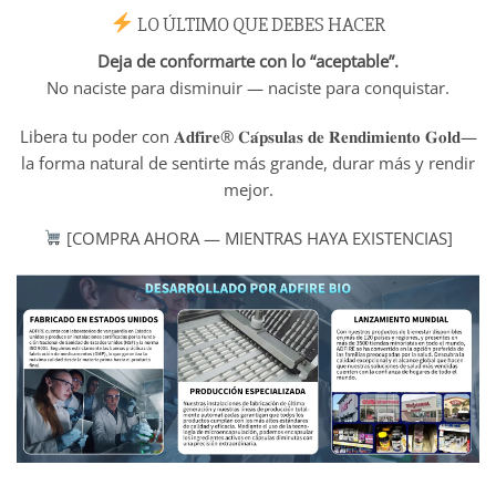
LO ÚLTIMO QUE DEBES HACER
Deja de conformarte con lo “aceptable”.
No naciste para disminuir — naciste para conquistar.
Libera tu poder con 𝐀𝐝𝐟𝐢𝐫𝐞® 𝐂𝐚́𝐩𝐬𝐮𝐥𝐚𝐬 𝐝𝐞 𝐑𝐞𝐧𝐝𝐢𝐦𝐢𝐞𝐧𝐭𝐨 𝐆𝐨𝐥𝐝—
la forma natural de sentirte más grande, durar más y rendir
mejor.
[COMPRA AHORA — MIENTRAS HAYA EXISTENCIAS]