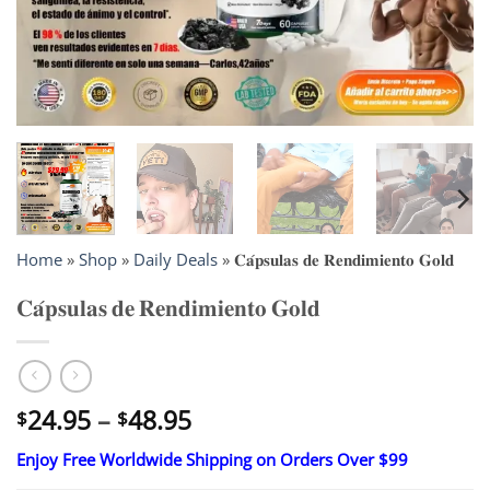
Home
»
Shop
»
Daily Deals
»
𝐂𝐚́𝐩𝐬𝐮𝐥𝐚𝐬 𝐝𝐞 𝐑𝐞𝐧𝐝𝐢𝐦𝐢𝐞𝐧𝐭𝐨 𝐆𝐨𝐥𝐝
𝐂𝐚́𝐩𝐬𝐮𝐥𝐚𝐬 𝐝𝐞 𝐑𝐞𝐧𝐝𝐢𝐦𝐢𝐞𝐧𝐭𝐨 𝐆𝐨𝐥𝐝
Price
24.95
–
48.95
$
$
range:
Enjoy Free Worldwide Shipping on Orders Over $99
$24.95