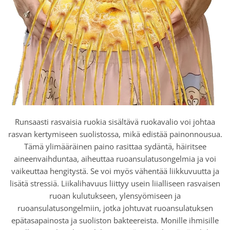
Runsaasti rasvaisia ​​ruokia sisältävä ruokavalio voi johtaa
rasvan kertymiseen suolistossa, mikä edistää painonnousua.
Tämä ylimääräinen paino rasittaa sydäntä, häiritsee
aineenvaihduntaa, aiheuttaa ruoansulatusongelmia ja voi
vaikeuttaa hengitystä. Se voi myös vähentää liikkuvuutta ja
lisätä stressiä. Liikalihavuus liittyy usein liialliseen rasvaisen
ruoan kulutukseen, ylensyömiseen ja
ruoansulatusongelmiin, jotka johtuvat ruoansulatuksen
epätasapainosta ja suoliston bakteereista. Monille ihmisille