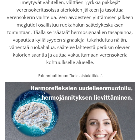
imeytyvät vähitellen, välttäen “jyrkkiä piikkejä”
verensokeritasoissa aterioiden jälkeen ja tasoittaa
verensokerin vaihtelua. Veri-aivoesteen ylittämisen jälkeen
meglutidi osallistuu ruokahalun säätelykeskuksen
toimintaan. Täällä se “säätää” hermosignaalien tasapainoa,
vapauttaa kylläisyyden signaaleja, tukahduttaa nälän,
vähentää ruokahalua, säätelee lähteestä peräisin olevien
kalorien saantia ja auttaa vakauttamaan verensokeria
kohtuulliselle alueelle.
Painonhallinnan “kaksoistaktiikka”.