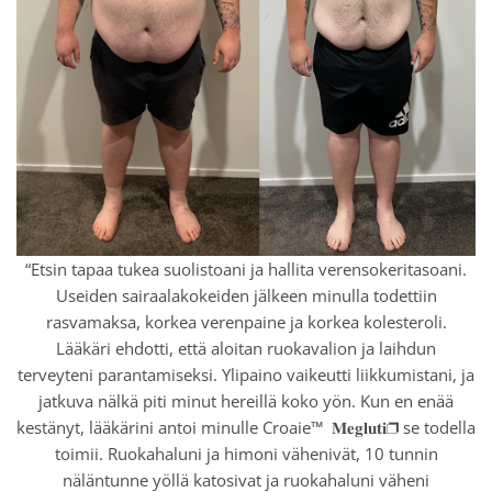
“Etsin tapaa tukea suolistoani ja hallita verensokeritasoani.
Useiden sairaalakokeiden jälkeen minulla todettiin
rasvamaksa, korkea verenpaine ja korkea kolesteroli.
Lääkäri ehdotti, että aloitan ruokavalion ja laihdun
terveyteni parantamiseksi. Ylipaino vaikeutti liikkumistani, ja
jatkuva nälkä piti minut hereillä koko yön. Kun en enää
kestänyt, lääkärini antoi minulle Croaie™
𝐌𝐞𝐠𝐥𝐮𝐭𝐢❐ se todella
toimii. Ruokahaluni ja himoni vähenivät, 10 tunnin
näläntunne yöllä katosivat ja ruokahaluni väheni