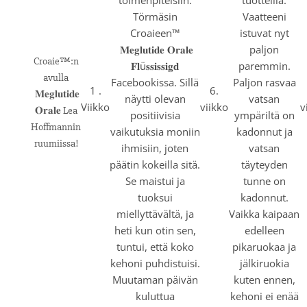
Törmäsin
Vaatteeni
Croaieen™
istuvat nyt
𝐌𝐞𝐠𝐥𝐮𝐭𝐢𝐝𝐞 𝐎𝐫𝐚𝐥𝐞
paljon
Croaie™:n
𝐅𝐥ü𝐬𝐬𝐢𝐬𝐬𝐢𝐠𝐝
paremmin.
avulla
Facebookissa. Sillä
Paljon rasvaa
1 .
6.
𝐌𝐞𝐠𝐥𝐮𝐭𝐢𝐝𝐞
näytti olevan
vatsan
Viikko
viikko
v
𝐎𝐫𝐚𝐥𝐞 Lea
positiivisia
ympäriltä on
Hoffmannin
vaikutuksia moniin
kadonnut ja
ruumiissa!
ihmisiin, joten
vatsan
päätin kokeilla sitä.
täyteyden
Se maistui ja
tunne on
tuoksui
kadonnut.
miellyttävältä, ja
Vaikka kaipaan
heti kun otin sen,
edelleen
tuntui, että koko
pikaruokaa ja
kehoni puhdistuisi.
jälkiruokia
Muutaman päivän
kuten ennen,
kuluttua
kehoni ei enää