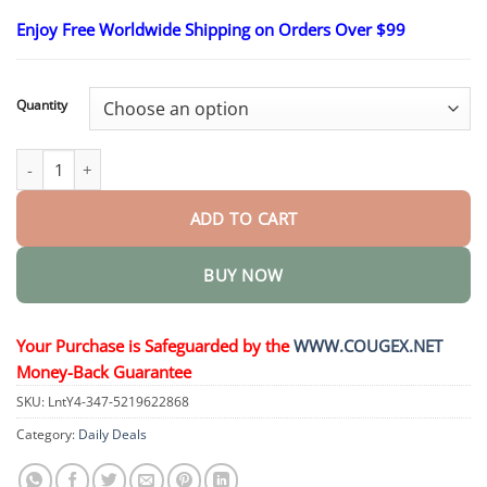
through
$45.95
Enjoy Free Worldwide Shipping on Orders Over $99
Quantity
Megutide Oral Solution quantity
ADD TO CART
BUY NOW
Your Purchase is Safeguarded by the
WWW.COUGEX.NET
Money-Back Guarantee
SKU:
LntY4-347-5219622868
Category:
Daily Deals