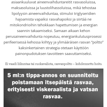
asiaankuuluvat aineenvaihduntareitit rasvasoluissa,
maksasoluissa ja luustolihassoluissa, mikä tehostaa
lipolyysin aineenvaihduntaa, stimuloi triglyseridien
hajoamista vapaiksi rasvahapoiksi ja siirtää ne
mitokondrioihin tehokkaan hapettumisen ja energian
saannin takaamiseksi. Samaan aikaan kehon
perusaineenvaihdunta nopeutuu, energiankulutusprosessi
perifeerisessä kehossa kiihtyy ja ylimääräisen rasvan “poltto”
kaksinkertainen strategia otetaan käyttöön
painonpudotuksen tavoitteen saavuttamiseksi.
Ei vaadi liikuntaa tai ruokavaliota, rasvanpoltto – kohdennettu hoito.