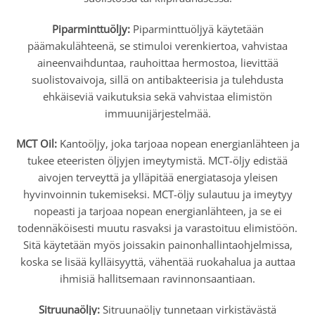
Piparminttuöljy:
Piparminttuöljyä käytetään
päämakulähteenä, se stimuloi verenkiertoa, vahvistaa
aineenvaihduntaa, rauhoittaa hermostoa, lievittää
suolistovaivoja, sillä on antibakteerisia ja tulehdusta
ehkäiseviä vaikutuksia sekä vahvistaa elimistön
immuunijärjestelmää.
MCT Oil:
Kantoöljy, joka tarjoaa nopean energianlähteen ja
tukee eteeristen öljyjen imeytymistä. MCT-öljy edistää
aivojen terveyttä ja ylläpitää energiatasoja yleisen
hyvinvoinnin tukemiseksi. MCT-öljy sulautuu ja imeytyy
nopeasti ja tarjoaa nopean energianlähteen, ja se ei
todennäköisesti muutu rasvaksi ja varastoituu elimistöön.
Sitä käytetään myös joissakin painonhallintaohjelmissa,
koska se lisää kylläisyyttä, vähentää ruokahalua ja auttaa
ihmisiä hallitsemaan ravinnonsaantiaan.
Sitruunaöljy:
Sitruunaöljy tunnetaan virkistävästä