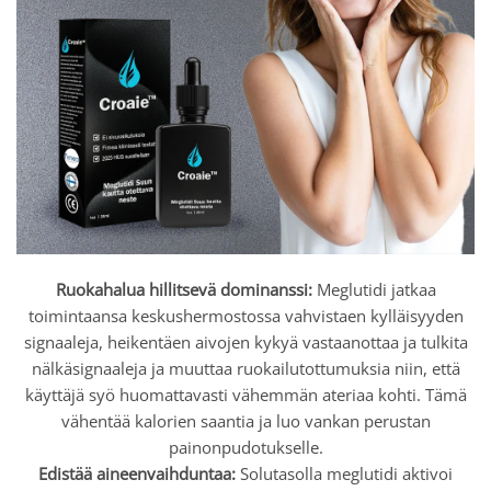
Ruokahalua hillitsevä dominanssi:
Meglutidi jatkaa
toimintaansa keskushermostossa vahvistaen kylläisyyden
signaaleja, heikentäen aivojen kykyä vastaanottaa ja tulkita
nälkäsignaaleja ja muuttaa ruokailutottumuksia niin, että
käyttäjä syö huomattavasti vähemmän ateriaa kohti. Tämä
vähentää kalorien saantia ja luo vankan perustan
painonpudotukselle.
Edistää aineenvaihduntaa:
Solutasolla meglutidi aktivoi