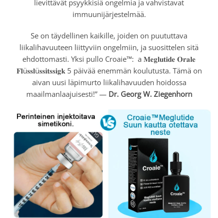
lievittävät psyykkisiä ongelmia ja vahvistavat
immuunijärjestelmää.
Se on täydellinen kaikille, joiden on puututtava
liikalihavuuteen liittyviin ongelmiin, ja suosittelen sitä
ehdottomasti. Yksi pullo Croaie™:
a 𝐌𝐞𝐠𝐥𝐮𝐭𝐢𝐝𝐞 𝐎𝐫𝐚𝐥𝐞
𝐅𝐥ü𝐬𝐬𝐥ü𝐬𝐬𝐢𝐭𝐬𝐬𝐢𝐠𝐤 5 päivää enemmän koulutusta. Tämä on
aivan uusi läpimurto liikalihavuuden hoidossa
maailmanlaajuisesti!” —
Dr. Georg W. Ziegenhorn