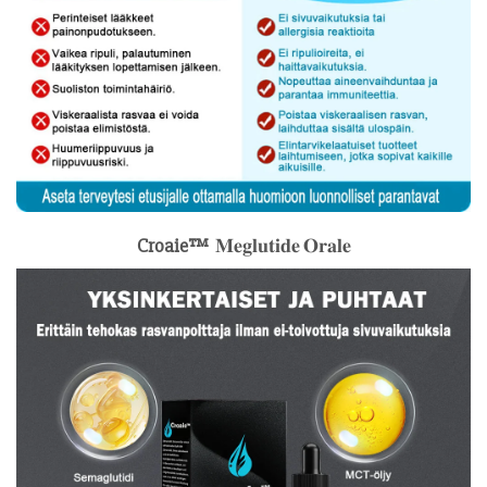
Croaie™
𝐌𝐞𝐠𝐥𝐮𝐭𝐢𝐝𝐞 𝐎𝐫𝐚𝐥𝐞