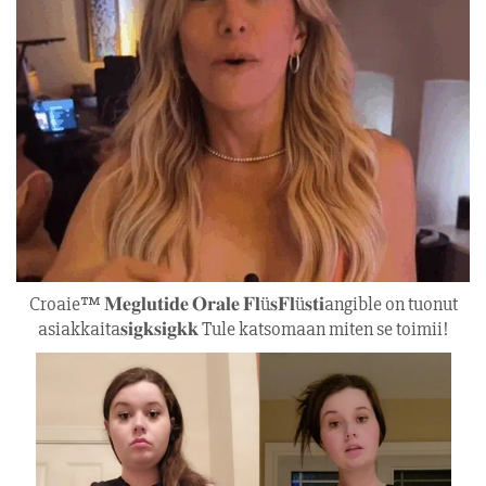
Croaie™ 𝐌𝐞𝐠𝐥𝐮𝐭𝐢𝐝𝐞 𝐎𝐫𝐚𝐥𝐞 𝐅𝐥ü𝐬𝐅𝐥ü𝐬𝐭𝐢angible on tuonut
asiakkaita𝐬𝐢𝐠𝐤𝐬𝐢𝐠𝐤𝐤 Tule katsomaan miten se toimii!