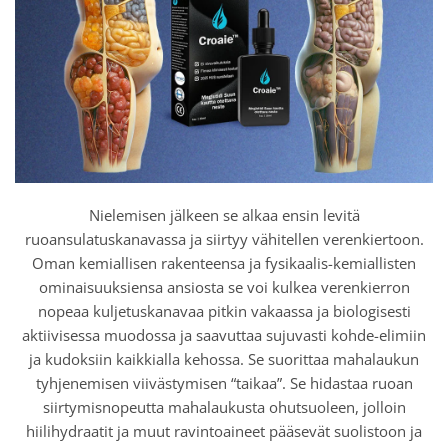
Nielemisen jälkeen se alkaa ensin levitä
ruoansulatuskanavassa ja siirtyy vähitellen verenkiertoon.
Oman kemiallisen rakenteensa ja fysikaalis-kemiallisten
ominaisuuksiensa ansiosta se voi kulkea verenkierron
nopeaa kuljetuskanavaa pitkin vakaassa ja biologisesti
aktiivisessa muodossa ja saavuttaa sujuvasti kohde-elimiin
ja kudoksiin kaikkialla kehossa. Se suorittaa mahalaukun
tyhjenemisen viivästymisen “taikaa”. Se hidastaa ruoan
siirtymisnopeutta mahalaukusta ohutsuoleen, jolloin
hiilihydraatit ja muut ravintoaineet pääsevät suolistoon ja