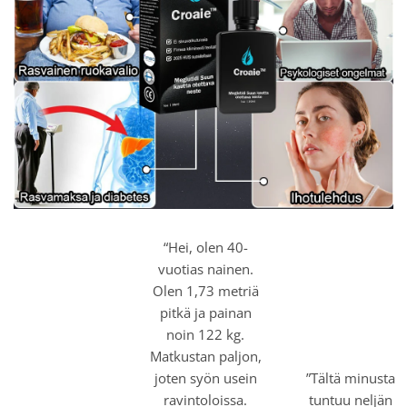
“Hei, olen 40-
vuotias nainen.
Olen 1,73 metriä
pitkä ja painan
noin 122 kg.
Matkustan paljon,
joten syön usein
”Tältä minusta
ravintoloissa.
tuntuu neljän