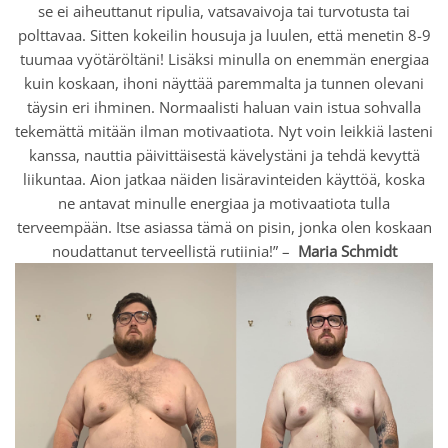
se ei aiheuttanut ripulia, vatsavaivoja tai turvotusta tai
polttavaa. Sitten kokeilin housuja ja luulen, että menetin 8-9
tuumaa vyötäröltäni! Lisäksi minulla on enemmän energiaa
kuin koskaan, ihoni näyttää paremmalta ja tunnen olevani
täysin eri ihminen. Normaalisti haluan vain istua sohvalla
tekemättä mitään ilman motivaatiota. Nyt voin leikkiä lasteni
kanssa, nauttia päivittäisestä kävelystäni ja tehdä kevyttä
liikuntaa. Aion jatkaa näiden lisäravinteiden käyttöä, koska
ne antavat minulle energiaa ja motivaatiota tulla
terveempään. Itse asiassa tämä on pisin, jonka olen koskaan
noudattanut terveellistä rutiinia!” –
Maria Schmidt