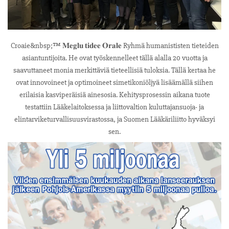
Croaie&nbsp;™ 𝐌𝐞𝐠𝐥𝐮 𝐭𝐢𝐝𝐞𝐞 𝐎𝐫𝐚𝐥𝐞 Ryhmä humanististen tieteiden
asiantuntijoita. He ovat työskennelleet tällä alalla 20 vuotta ja
saavuttaneet monia merkittäviä tieteellisiä tuloksia. Tällä kertaa he
ovat innovoineet ja optimoineet simetikoniöljyä lisäämällä siihen
erilaisia kasviperäisiä ainesosia. Kehitysprosessin aikana tuote
testattiin Lääkelaitoksessa ja liittovaltion kuluttajansuoja- ja
elintarviketurvallisuusvirastossa, ja Suomen Lääkäriliitto hyväksyi
sen.