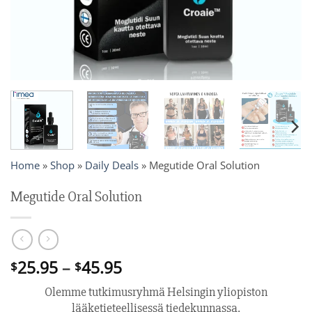
Home
»
Shop
»
Daily Deals
»
Megutide Oral Solution
Megutide Oral Solution
Price
25.95
–
45.95
$
$
range:
Olemme tutkimusryhmä Helsingin yliopiston
$25.95
lääketieteellisessä tiedekunnassa.