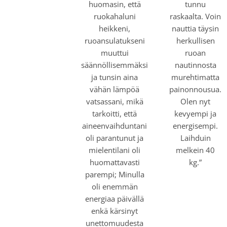
huomasin, että
tunnu
ruokahaluni
raskaalta. Voin
heikkeni,
nauttia täysin
ruoansulatukseni
herkullisen
muuttui
ruoan
säännöllisemmäksi
nautinnosta
ja tunsin aina
murehtimatta
vähän lämpöä
painonnousua.
vatsassani, mikä
Olen nyt
tarkoitti, että
kevyempi ja
aineenvaihduntani
energisempi.
oli parantunut ja
Laihduin
mielentilani oli
melkein 40
huomattavasti
kg.”
parempi; Minulla
oli enemmän
energiaa päivällä
enkä kärsinyt
unettomuudesta