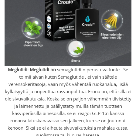
Meglutidi: Meglutidi on
semaglutidiin perustuva tuote . Se
toimii aivan kuten Semaglutide , ei vain säätele
verensokeritasoja, vaan myös vähentää ruokahalua, lisää
kylläisyyttä ja nopeuttaa rasvanpolttoa. Erona on, että sillä ei
ole sivuvaikutuksia. Koska se on paljon vähemmän tiivistetty
ja laimennettu ja päällystetty muilla tämän tuotteen
kasviperäisillä ainesosilla, se ei reagoi GLP-1:n kanssa
ruoansulatuskanavassa sen jälkeen, kun se on joutunut
kehoon. Siksi se ei aiheuta sivuvaikutuksia mahalaukussa,
suolistossa tai kilpirauhasessa.