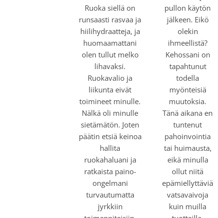
Ruoka siellä on
pullon käytön
runsaasti rasvaa ja
jälkeen. Eikö
hiilihydraatteja, ja
olekin
huomaamattani
ihmeellistä?
olen tullut melko
Kehossani on
lihavaksi.
tapahtunut
Ruokavalio ja
todella
liikunta eivät
myönteisiä
toimineet minulle.
muutoksia.
Nälkä oli minulle
Tänä aikana en
sietämätön. Joten
tuntenut
päätin etsiä keinoa
pahoinvointia
hallita
tai huimausta,
ruokahaluani ja
eikä minulla
ratkaista paino-
ollut niitä
ongelmani
epämiellyttäviä
turvautumatta
vatsavaivoja
jyrkkiin
kuin muilla
toimenpiteisiin.
tuotteilla.