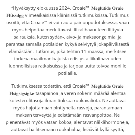
“Hyväksytty elokuussa 2024, Croaie™
𝐌𝐞𝐠𝐥𝐮𝐭𝐢𝐝𝐞 𝐎𝐫𝐚𝐥𝐞
𝐅𝐥ü𝐬𝐬𝐝𝐠𝐠 viimeaikaisissa kliinisissä tutkimuksissa. Tutkimus
osoitti, että Croaie™ ei vain auta painonpudotuksessa, vaan
myös helpottaa merkittävästi liikalihavuuteen liittyviä
sairauksia, kuten sydän-, aivo- ja maksaongelmia, ja
parantaa samalla potilaiden kykyä selviytyä jokapäiväisestä
elämästään. Tutkimus, joka tehtiin 11 maassa, merkitsee
tärkeää maailmanlaajuista edistystä liikalihavuuden
luonnollisissa ratkaisuissa ja tarjoaa uutta toivoa monille
potilaille.
Tutkimuksessa todettiin, että Croaie™
𝐌𝐞𝐠𝐥𝐮𝐭𝐢𝐝𝐞 𝐎𝐫𝐚𝐥𝐞
𝐅𝐥𝐬𝐢𝐠𝐬𝐢𝐠𝐬𝐢𝐠𝐤𝐞-tasapainoa ja veren sokerin määrää alentaa
kolesterolitasoja ilman tiukkaa ruokavaliota. Ne auttavat
myös hajottamaan pinttyneitä rasvoja, parantamaan
maksan terveyttä ja edistämään rasvanpolttoa. Ne
pienentävät myös vatsan kokoa, alentavat nälkähormoneja,
auttavat hallitsemaan ruokahalua, lisäävät kylläisyyttä,