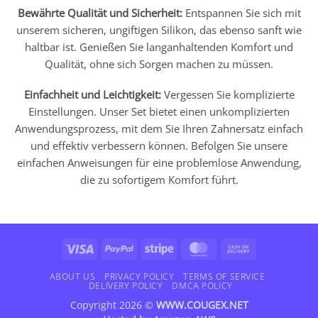
Bewährte Qualität und Sicherheit:
Entspannen Sie sich mit
unserem sicheren, ungiftigen Silikon, das ebenso sanft wie
haltbar ist. Genießen Sie langanhaltenden Komfort und
Qualität, ohne sich Sorgen machen zu müssen.
Einfachheit und Leichtigkeit:
Vergessen Sie komplizierte
Einstellungen. Unser Set bietet einen unkomplizierten
Anwendungsprozess, mit dem Sie Ihren Zahnersatz einfach
und effektiv verbessern können. Befolgen Sie unsere
einfachen Anweisungen für eine problemlose Anwendung,
die zu sofortigem Komfort führt.
Visa
PayPal
Stripe
MasterCard
Cash
On
Delivery
ABOUT US
PRIVACY POLICY
TERMS OF SERVICE
DELIVERY POLICY
DMCA POLICY
Copyright 2026 ©
WWW.COUGEX.NET