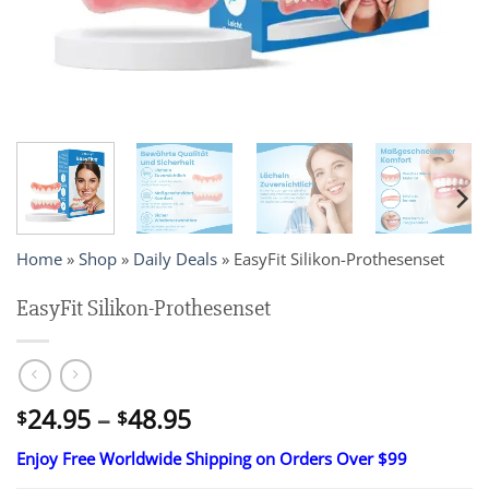
Home
»
Shop
»
Daily Deals
»
EasyFit Silikon-Prothesenset
EasyFit Silikon-Prothesenset
Price
24.95
–
48.95
$
$
range:
Enjoy Free Worldwide Shipping on Orders Over $99
$24.95