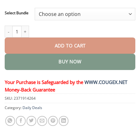
through
$48.95
Select Bundle
EasyFit Silikon-Prothesenset quantity
ADD TO CART
BUY NOW
Your Purchase is Safeguarded by the
WWW.COUGEX.NET
Money-Back Guarantee
SKU:
2371914264
Category:
Daily Deals