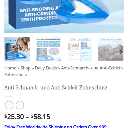
Home
»
Shop
»
Daily Deals
»
Anti-Schnarch- und Anti-Schleif-
Zahnschutz
Anti-Schnarch- und Anti-Schleif-Zahnschutz
Price
25.30
–
58.15
$
$
range:
Enjoy Free Worldwide Shipping on Orders Over $99