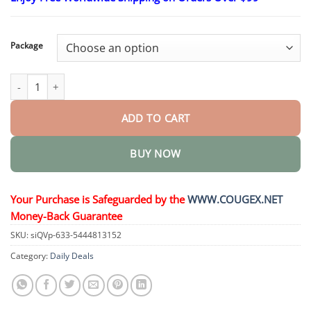
$25.30
through
$58.15
Package
Anti-Schnarch- und Anti-Schleif-Zahnschutz quantity
ADD TO CART
BUY NOW
Your Purchase is Safeguarded by the
WWW.COUGEX.NET
Money-Back Guarantee
SKU:
siQVp-633-5444813152
Category:
Daily Deals